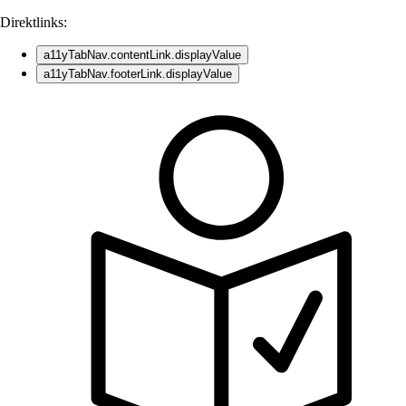
Direktlinks:
a11yTabNav.contentLink.displayValue
a11yTabNav.footerLink.displayValue