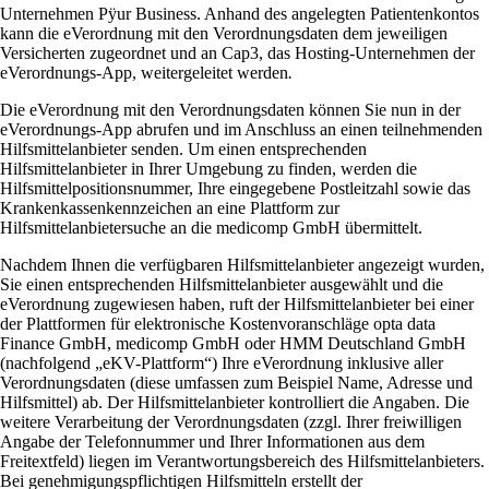
Unternehmen Pÿur Business. Anhand des angelegten Patientenkontos
kann die eVerordnung mit den Verordnungsdaten dem jeweiligen
Versicherten zugeordnet und an Cap3, das Hosting-Unternehmen der
eVerordnungs-App,
weitergeleitet werden
.
Die eVerordnung mit den Verordnungsdaten können Sie nun in der
eVerordnungs-App abrufen und im Anschluss an einen teilnehmenden
Hilfsmittelanbieter senden. Um einen entsprechenden
Hilfsmittelanbieter in Ihrer Umgebung zu finden, werden die
Hilfsmittelpositionsnummer, Ihre eingegebene Postleitzahl sowie das
Krankenkassenkennzeichen an eine Plattform zur
Hilfsmittelanbietersuche an die medicomp GmbH übermittelt.
Nachdem Ihnen die verfügbaren Hilfsmittelanbieter angezeigt wurden,
Sie einen entsprechenden Hilfsmittelanbieter ausgewählt und die
eVerordnung zugewiesen haben, ruft der Hilfsmittelanbieter bei einer
der Plattformen für elektronische Kostenvoranschläge opta data
Finance GmbH, medicomp GmbH oder HMM Deutschland GmbH
(nachfolgend „eKV-Plattform“) Ihre eVerordnung inklusive aller
Verordnungsdaten (diese umfassen zum Beispiel Name, Adresse und
Hilfsmittel) ab. Der Hilfsmittelanbieter kontrolliert die Angaben. Die
weitere Verarbeitung der Verordnungsdaten (zzgl. Ihrer freiwilligen
Angabe der Telefonnummer und Ihrer Informationen aus dem
Freitextfeld) liegen im Verantwortungsbereich des Hilfsmittelanbieters.
Bei genehmigungspflichtigen Hilfsmitteln erstellt der