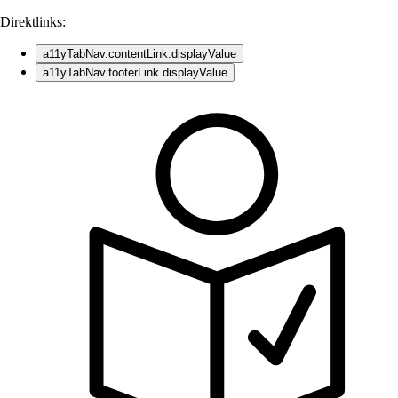
Direktlinks:
a11yTabNav.contentLink.displayValue
a11yTabNav.footerLink.displayValue