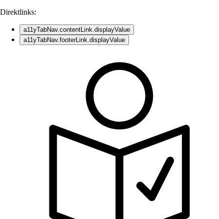
Direktlinks:
a11yTabNav.contentLink.displayValue
a11yTabNav.footerLink.displayValue