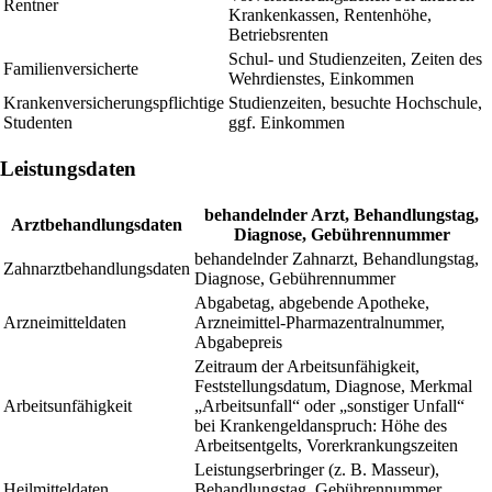
Rentner
Krankenkassen, Rentenhöhe,
Betriebsrenten
Schul- und Studienzeiten, Zeiten des
Familienversicherte
Wehrdienstes, Einkommen
Krankenversicherungspflichtige
Studienzeiten, besuchte Hochschule,
Studenten
ggf. Einkommen
Leistungsdaten
behandelnder Arzt, Behandlungstag,
Arztbehandlungsdaten
Diagnose, Gebührennummer
behandelnder Zahnarzt, Behandlungstag,
Zahnarztbehandlungsdaten
Diagnose, Gebührennummer
Abgabetag, abgebende Apotheke,
Arzneimitteldaten
Arzneimittel-Pharmazentralnummer,
Abgabepreis
Zeitraum der Arbeitsunfähigkeit,
Feststellungsdatum, Diagnose, Merkmal
Arbeitsunfähigkeit
„Arbeitsunfall“ oder „sonstiger Unfall“
bei Krankengeldanspruch: Höhe des
Arbeitsentgelts, Vorerkrankungszeiten
Leistungserbringer (z. B. Masseur),
Heilmitteldaten
Behandlungstag, Gebührennummer,