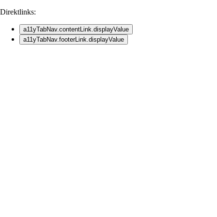
Direktlinks:
a11yTabNav.contentLink.displayValue
a11yTabNav.footerLink.displayValue