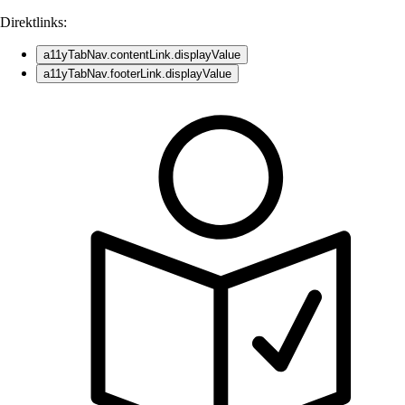
Direktlinks:
a11yTabNav.contentLink.displayValue
a11yTabNav.footerLink.displayValue