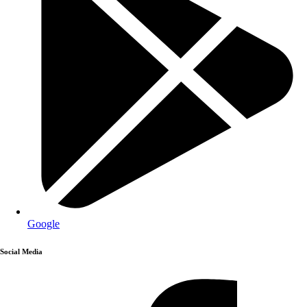
Google
Social Media