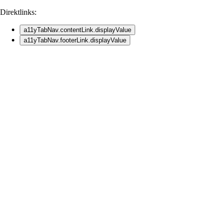
Direktlinks:
a11yTabNav.contentLink.displayValue
a11yTabNav.footerLink.displayValue