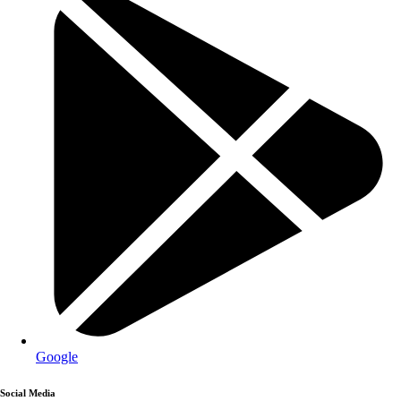
Google
Social Media