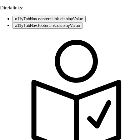
Direktlinks:
a11yTabNav.contentLink.displayValue
a11yTabNav.footerLink.displayValue