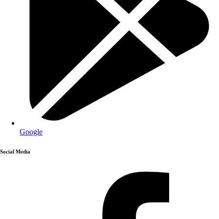
Google
Social Media