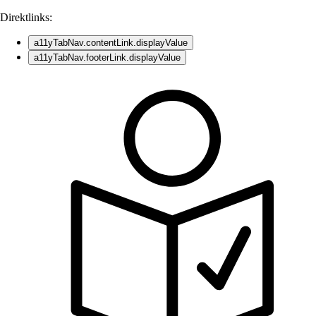
Direktlinks:
a11yTabNav.contentLink.displayValue
a11yTabNav.footerLink.displayValue