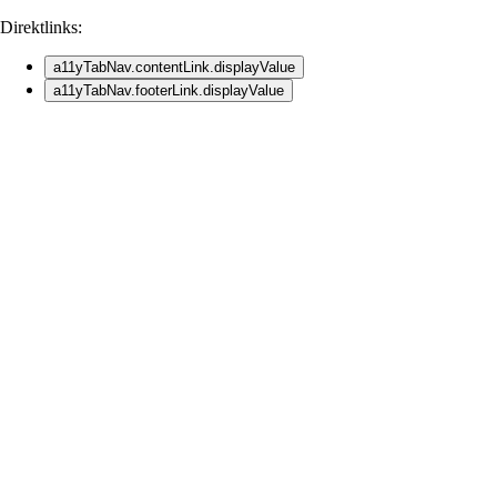
Direktlinks:
a11yTabNav.contentLink.displayValue
a11yTabNav.footerLink.displayValue