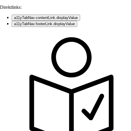
Direktlinks:
a11yTabNav.contentLink.displayValue
a11yTabNav.footerLink.displayValue