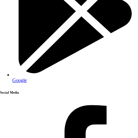
Google
Social Media