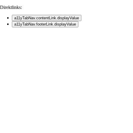
Direktlinks:
a11yTabNav.contentLink.displayValue
a11yTabNav.footerLink.displayValue