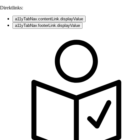
Direktlinks:
a11yTabNav.contentLink.displayValue
a11yTabNav.footerLink.displayValue