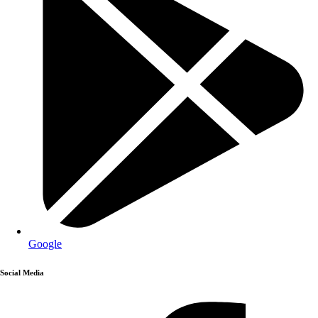
Google
Social Media