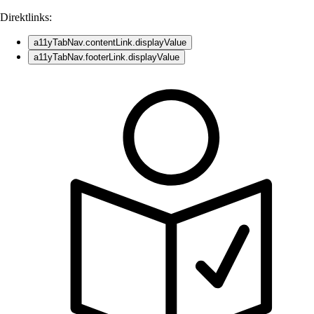
Direktlinks:
a11yTabNav.contentLink.displayValue
a11yTabNav.footerLink.displayValue