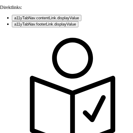
Direktlinks:
a11yTabNav.contentLink.displayValue
a11yTabNav.footerLink.displayValue