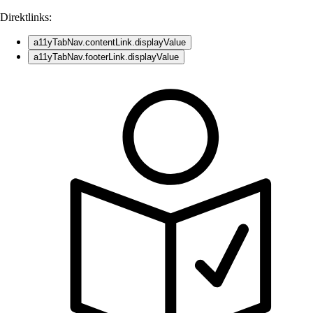
Direktlinks:
a11yTabNav.contentLink.displayValue
a11yTabNav.footerLink.displayValue