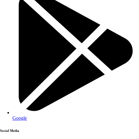
Google
Social Media