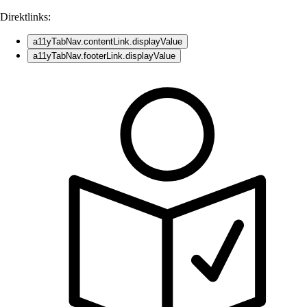
Direktlinks:
a11yTabNav.contentLink.displayValue
a11yTabNav.footerLink.displayValue