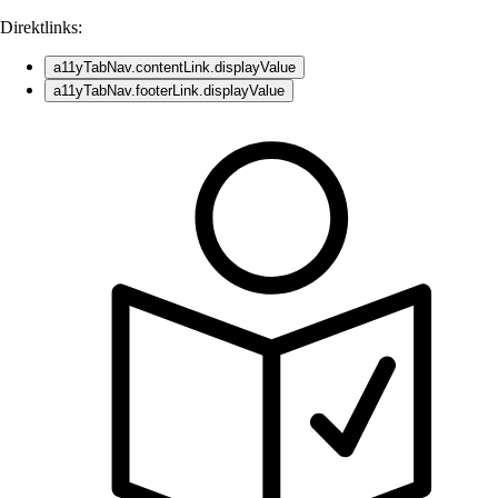
Direktlinks:
a11yTabNav.contentLink.displayValue
a11yTabNav.footerLink.displayValue