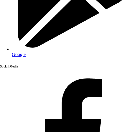
Google
Social Media