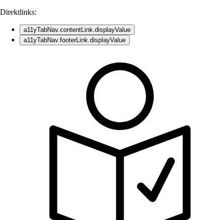
Direktlinks:
a11yTabNav.contentLink.displayValue
a11yTabNav.footerLink.displayValue