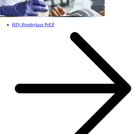
HIV-Prophylaxe PrEP