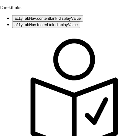
Direktlinks:
a11yTabNav.contentLink.displayValue
a11yTabNav.footerLink.displayValue