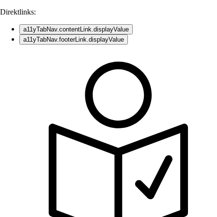
Direktlinks:
a11yTabNav.contentLink.displayValue
a11yTabNav.footerLink.displayValue