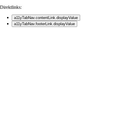
Direktlinks:
a11yTabNav.contentLink.displayValue
a11yTabNav.footerLink.displayValue