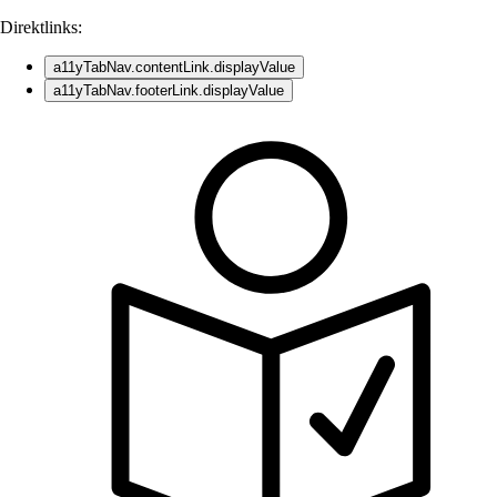
Direktlinks:
a11yTabNav.contentLink.displayValue
a11yTabNav.footerLink.displayValue