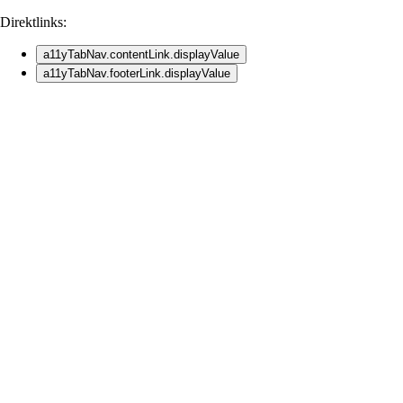
Direktlinks:
a11yTabNav.contentLink.displayValue
a11yTabNav.footerLink.displayValue