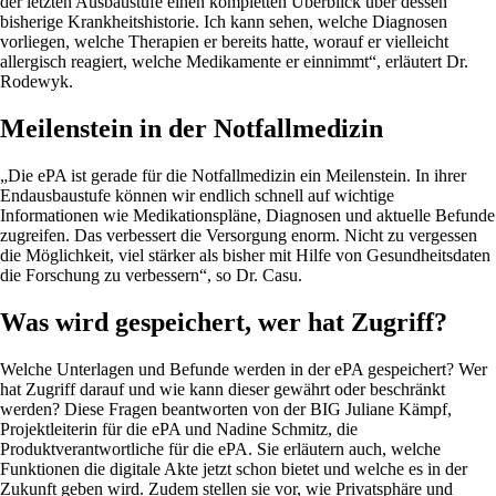
der letzten Ausbaustufe einen kompletten Überblick über dessen
bisherige Krankheitshistorie. Ich kann sehen, welche Diagnosen
vorliegen, welche Therapien er bereits hatte, worauf er vielleicht
allergisch reagiert, welche Medikamente er einnimmt“, erläutert Dr.
Rodewyk.
Meilenstein in der Notfallmedizin
„Die ePA ist gerade für die Notfallmedizin ein Meilenstein. In ihrer
Endausbaustufe können wir endlich schnell auf wichtige
Informationen wie Medikationspläne, Diagnosen und aktuelle Befunde
zugreifen. Das verbessert die Versorgung enorm. Nicht zu vergessen
die Möglichkeit, viel stärker als bisher mit Hilfe von Gesundheitsdaten
die Forschung zu verbessern“, so Dr. Casu.
Was wird gespeichert, wer hat Zugriff?
Welche Unterlagen und Befunde werden in der ePA gespeichert? Wer
hat Zugriff darauf und wie kann dieser gewährt oder beschränkt
werden? Diese Fragen beantworten von der BIG Juliane Kämpf,
Projektleiterin für die ePA und Nadine Schmitz, die
Produktverantwortliche für die ePA. Sie erläutern auch, welche
Funktionen die digitale Akte jetzt schon bietet und welche es in der
Zukunft geben wird. Zudem stellen sie vor, wie Privatsphäre und