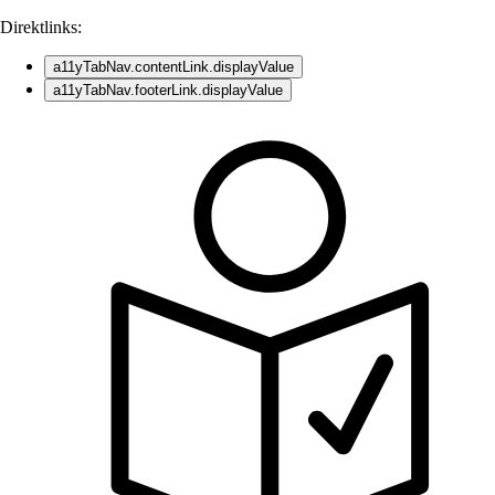
Direktlinks:
a11yTabNav.contentLink.displayValue
a11yTabNav.footerLink.displayValue