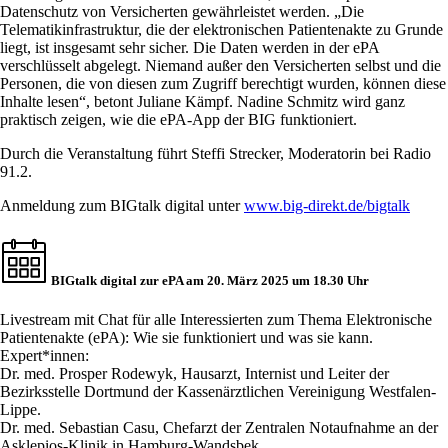
Datenschutz von Versicherten gewährleistet werden. „Die
Telematikinfrastruktur, die der elektronischen Patientenakte zu Grunde
liegt, ist insgesamt sehr sicher. Die Daten werden in der ePA
verschlüsselt abgelegt. Niemand außer den Versicherten selbst und die
Personen, die von diesen zum Zugriff berechtigt wurden, können diese
Inhalte lesen“, betont Juliane Kämpf. Nadine Schmitz wird ganz
praktisch zeigen, wie die ePA-App der BIG funktioniert.
Durch die Veranstaltung führt Steffi Strecker, Moderatorin bei Radio
91.2.
Anmeldung zum BIGtalk digital unter
www.big-direkt.de/bigtalk
BIGtalk digital zur ePA am 20. März 2025 um 18.30 Uhr
Livestream mit Chat für alle Interessierten zum Thema Elektronische
Patientenakte (ePA): Wie sie funktioniert und was sie kann.
Expert*innen:
Dr. med. Prosper Rodewyk, Hausarzt, Internist und Leiter der
Bezirksstelle Dortmund der Kassenärztlichen Vereinigung Westfalen-
Lippe.
Dr. med. Sebastian Casu, Chefarzt der Zentralen Notaufnahme an der
Asklepios-Klinik in Hamburg-Wandsbek.