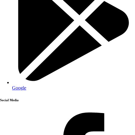
Google
Social Media