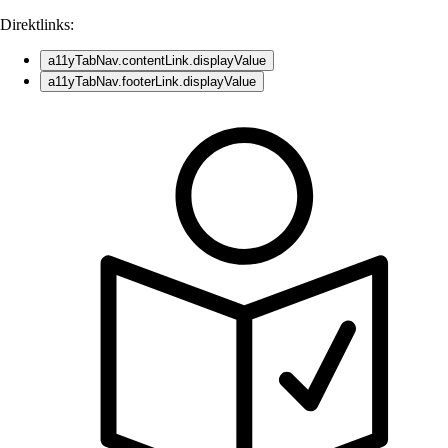
Direktlinks:
a11yTabNav.contentLink.displayValue
a11yTabNav.footerLink.displayValue