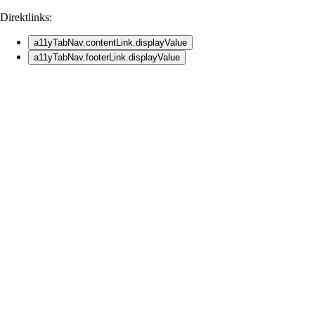
Direktlinks:
a11yTabNav.contentLink.displayValue
a11yTabNav.footerLink.displayValue