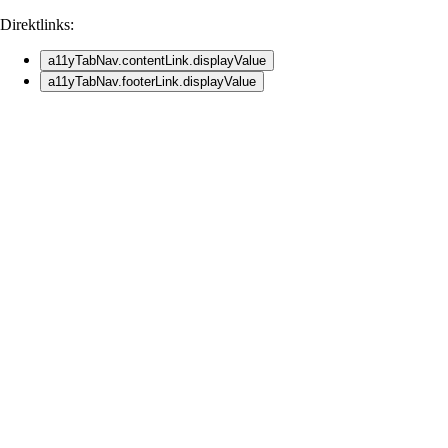
Direktlinks:
a11yTabNav.contentLink.displayValue
a11yTabNav.footerLink.displayValue