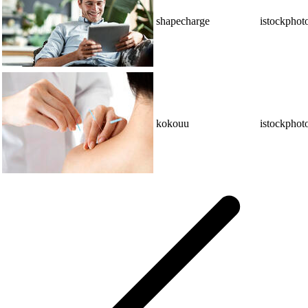
shapecharge
istockphot
kokouu
istockphot