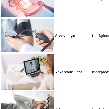
Sezeryadigar
istockphot
YakobchukOlena
istockphot