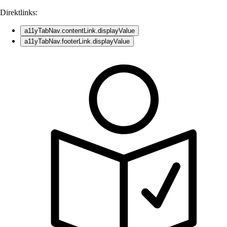
Direktlinks:
a11yTabNav.contentLink.displayValue
a11yTabNav.footerLink.displayValue