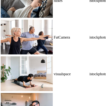
fizkes
istockphot
FatCamera
istockphot
visualspace
istockphot