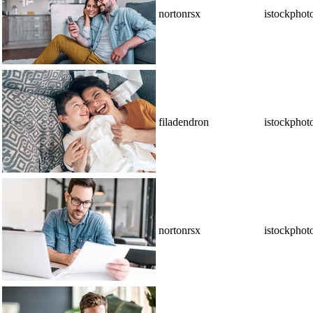
nortonrsx
istockphot
filadendron
istockphot
nortonrsx
istockphot