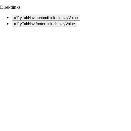
Direktlinks:
a11yTabNav.contentLink.displayValue
a11yTabNav.footerLink.displayValue