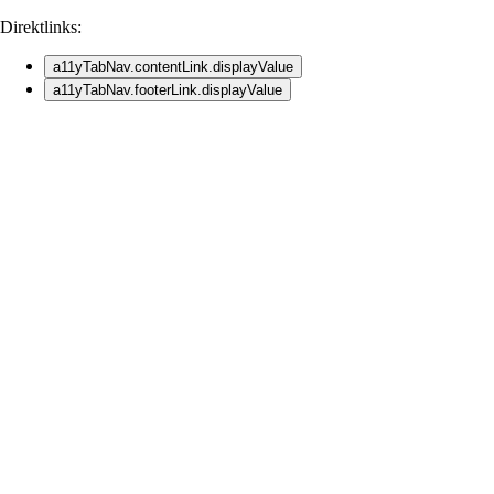
Direktlinks:
a11yTabNav.contentLink.displayValue
a11yTabNav.footerLink.displayValue