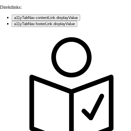
Direktlinks:
a11yTabNav.contentLink.displayValue
a11yTabNav.footerLink.displayValue