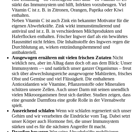
stärkt das Immunsystem und hilft, Infekten vorzubeugen. Viel
Vitamin C ist z. B. in Zitronen, Orangen, Paprika oder Kiwi
enthalten.
Neben Vitamin C ist auch Zink ein bekannter Motivator für die
eigenen Abwehrkräfte. Zink wirkt immunstimulierend und
antiviral und ist z. B. in verschiedenen Milchprodukten und
Haferflocken enthalten. Frischer Ingwer darf als ein bewährtes
Hausmittel nicht fehlen. Die Inhaltsstoffe des Ingwers regen die
Durchblutung an, wirken entzündungshemmend und
antibakteriell.
Ausgewogen ernähren mit vielen frischen Zutaten
Nicht
wirklich neu, aber im Alltag dann doch oft aus dem Blick: Unser
Immunsystem –¬ und natürlich unser ganzer Organismus – freut
sich über abwechslungsreiche ausgewogene Mahlzeiten, frisches
Obst und Gemüse und viel Flüssigkeit. Die enthaltenen
Antioxidantien wie Vitamine, Pflanzenstoffe oder Mineralien
schützen unsere Zellen. Auch unser Darm mit seinen unendlich
vielen Mikroorganismen freut sich darüber. Studien zeigen, dass
eine gesunde Darmflora eine große Rolle in der Virenabwehr
spielt.
Ausreichend schlafen
Wenn wir schlafen regeneriert sich unser
Gehirn und wir verarbeiten die Eindrücke vom Tag. Dabei setzt
unser Körper auch Hormone frei, die unser Immunsystem
stärken und es für die nächsten Angreifer fit macht.
Draußen bewegen
Wer seine Abwehrkräfte mobilisieren