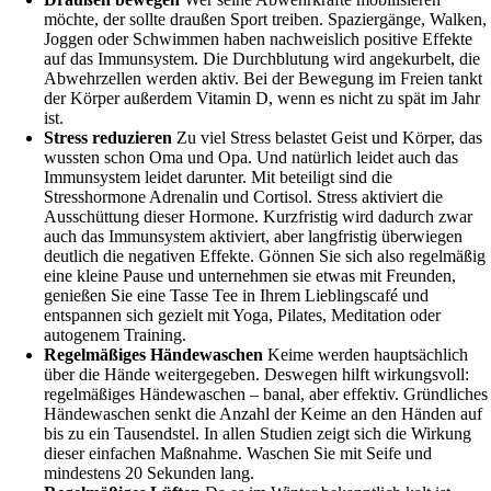
möchte, der sollte draußen Sport treiben. Spaziergänge, Walken,
Joggen oder Schwimmen haben nachweislich positive Effekte
auf das Immunsystem. Die Durchblutung wird angekurbelt, die
Abwehrzellen werden aktiv. Bei der Bewegung im Freien tankt
der Körper außerdem Vitamin D, wenn es nicht zu spät im Jahr
ist.
Stress reduzieren
Zu viel Stress belastet Geist und Körper, das
wussten schon Oma und Opa. Und natürlich leidet auch das
Immunsystem leidet darunter. Mit beteiligt sind die
Stresshormone Adrenalin und Cortisol. Stress aktiviert die
Ausschüttung dieser Hormone. Kurzfristig wird dadurch zwar
auch das Immunsystem aktiviert, aber langfristig überwiegen
deutlich die negativen Effekte. Gönnen Sie sich also regelmäßig
eine kleine Pause und unternehmen sie etwas mit Freunden,
genießen Sie eine Tasse Tee in Ihrem Lieblingscafé und
entspannen sich gezielt mit Yoga, Pilates, Meditation oder
autogenem Training.
Regelmäßiges Händewaschen
Keime werden hauptsächlich
über die Hände weitergegeben. Deswegen hilft wirkungsvoll:
regelmäßiges Händewaschen – banal, aber effektiv. Gründliches
Händewaschen senkt die Anzahl der Keime an den Händen auf
bis zu ein Tausendstel. In allen Studien zeigt sich die Wirkung
dieser einfachen Maßnahme. Waschen Sie mit Seife und
mindestens 20 Sekunden lang.