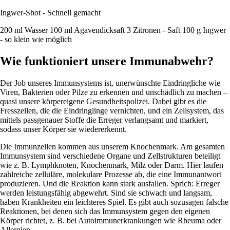
Ingwer-Shot - Schnell gemacht
200 ml Wasser 100 ml Agavendicksaft 3 Zitronen - Saft 100 g Ingwer
- so klein wie möglich
Wie funktioniert unsere Immunabwehr?
Der Job unseres Immunsystems ist, unerwünschte Eindringliche wie
Viren, Bakterien oder Pilze zu erkennen und unschädlich zu machen –
quasi unsere körpereigene Gesundheitspolizei. Dabei gibt es die
Fresszellen, die die Eindringlinge vernichten, und ein Zellsystem, das
mittels passgenauer Stoffe die Erreger verlangsamt und markiert,
sodass unser Körper sie wiedererkennt.
Die Immunzellen kommen aus unserem Knochenmark. Am gesamten
Immunsystem sind verschiedene Organe und Zellstrukturen beteiligt
wie z. B. Lymphknoten, Knochenmark, Milz oder Darm. Hier laufen
zahlreiche zelluläre, molekulare Prozesse ab, die eine Immunantwort
produzieren. Und die Reaktion kann stark ausfallen. Sprich: Erreger
werden leistungsfähig abgewehrt. Sind sie schwach und langsam,
haben Krankheiten ein leichteres Spiel. Es gibt auch sozusagen falsche
Reaktionen, bei denen sich das Immunsystem gegen den eigenen
Körper richtet, z. B. bei Autoimmunerkrankungen wie Rheuma oder
Allergien.