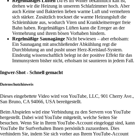
Regelmäßiges Lüften
Da es im Winter bekanntlich kalt ist,
drehen wir die Heizung in unserem Schlafzimmer hoch. Aber
auch Keime und Bakterien lieben warme Luft und vermehren
sich stärker. Zusätzlich trocknet die warme Heizungsluft die
Schleimhäute aus, wodurch Viren und Krankheitserreger freie
Bahn haben. Regelmäßiges Lüften kann die Erreger an der
Vermehrung und ihrem bösen Vorhaben hindern.
Regelmäßige Saunagänge
Nicht bewiesen – aber erholsam:
Ein Saunagang mit anschließender Abkühlung regt die
Durchblutung an und pusht unser Herz-Kreislauf-System.
Eindeutig wissenschaftlich belegt ist der positive Effekt für das
Immunsystem bisher nicht, erholsam ist saunieren in jedem Fall.
Ingwer-Shot - Schnell gemacht
Datenschutzhinweis
Dieses eingebettete Video wird von YouTube, LLC, 901 Cherry Ave.,
San Bruno, CA 94066, USA bereitgestellt.
Beim Abspielen wird eine Verbindung zu den Servern von YouTube
hergestellt. Dabei wird YouTube mitgeteilt, welche Seiten Sie
besuchen. Wenn Sie in Ihrem YouTube-Account eingeloggt sind, kann
YouTube Ihr Surfverhalten Ihnen persönlich zuzuordnen. Dies
verhindern Sie, indem Sie sich vorher aus Ihrem YouTube-Account