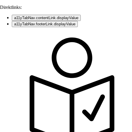
Direktlinks:
a11yTabNav.contentLink.displayValue
a11yTabNav.footerLink.displayValue