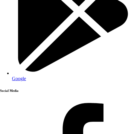
Google
Social Media