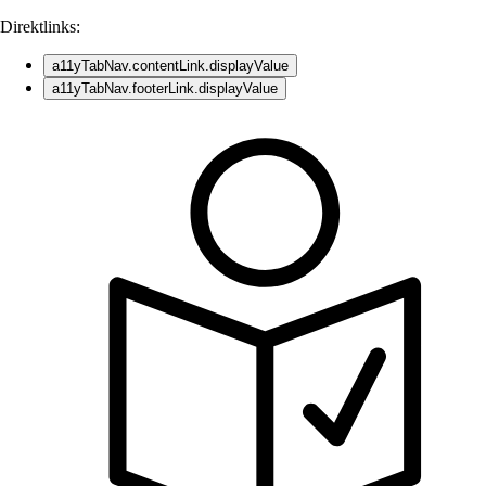
Direktlinks:
a11yTabNav.contentLink.displayValue
a11yTabNav.footerLink.displayValue