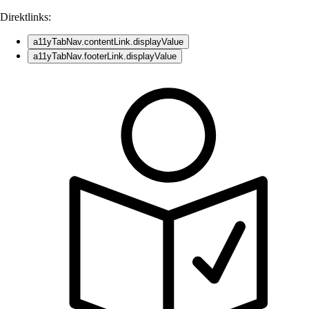
Direktlinks:
a11yTabNav.contentLink.displayValue
a11yTabNav.footerLink.displayValue