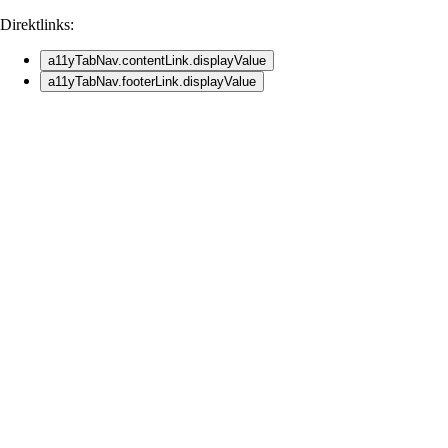
Direktlinks:
a11yTabNav.contentLink.displayValue
a11yTabNav.footerLink.displayValue