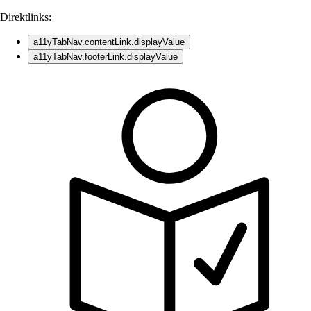
Direktlinks:
a11yTabNav.contentLink.displayValue
a11yTabNav.footerLink.displayValue