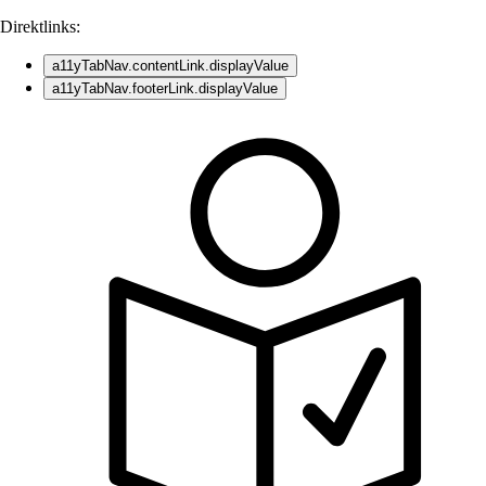
Direktlinks:
a11yTabNav.contentLink.displayValue
a11yTabNav.footerLink.displayValue