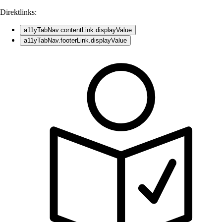
Direktlinks:
a11yTabNav.contentLink.displayValue
a11yTabNav.footerLink.displayValue