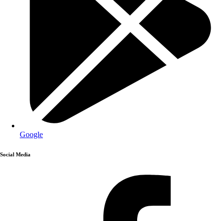
Google
Social Media