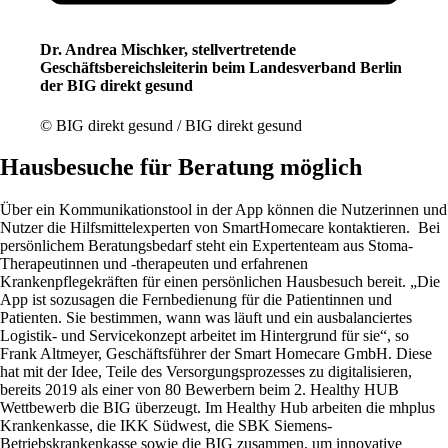
Dr. Andrea Mischker, stellvertretende
Geschäftsbereichsleiterin beim Landesverband Berlin
der BIG direkt gesund
© BIG direkt gesund / BIG direkt gesund
Hausbesuche für Beratung möglich
Über ein Kommunikationstool in der App können die Nutzerinnen und
Nutzer die Hilfsmittelexperten von SmartHomecare kontaktieren. Bei
persönlichem Beratungsbedarf steht ein Expertenteam aus Stoma-
Therapeutinnen und -therapeuten und erfahrenen
Krankenpflegekräften für einen persönlichen Hausbesuch bereit. „Die
App ist sozusagen die Fernbedienung für die Patientinnen und
Patienten. Sie bestimmen, wann was läuft und ein ausbalanciertes
Logistik- und Servicekonzept arbeitet im Hintergrund für sie“, so
Frank Altmeyer, Geschäftsführer der Smart Homecare GmbH. Diese
hat mit der Idee, Teile des Versorgungsprozesses zu digitalisieren,
bereits 2019 als einer von 80 Bewerbern beim 2. Healthy HUB
Wettbewerb die BIG überzeugt. Im Healthy Hub arbeiten die mhplus
Krankenkasse, die IKK Südwest, die SBK Siemens-
Betriebskrankenkasse sowie die BIG zusammen, um innovative