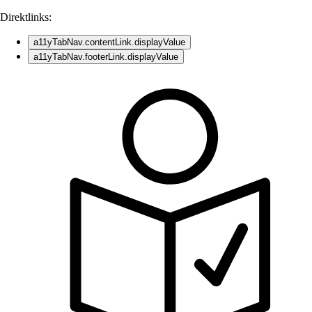
Direktlinks:
a11yTabNav.contentLink.displayValue
a11yTabNav.footerLink.displayValue