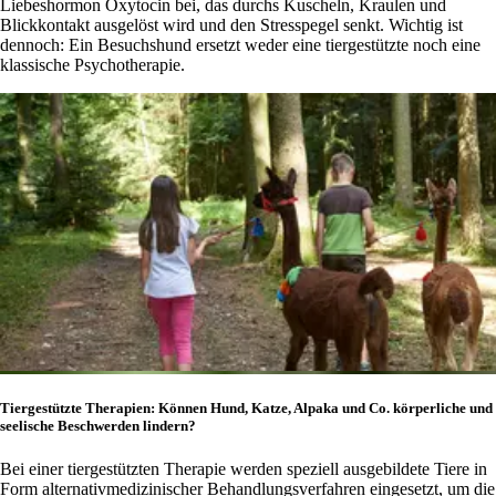
Liebeshormon Oxytocin bei, das durchs Kuscheln, Kraulen und
Blickkontakt ausgelöst wird und den Stresspegel senkt. Wichtig ist
dennoch: Ein Besuchshund ersetzt weder eine tiergestützte noch eine
klassische Psychotherapie.
Tiergestützte Therapien: Können Hund, Katze, Alpaka und Co. körperliche und
seelische Beschwerden lindern?
Bei einer tiergestützten Therapie werden speziell ausgebildete Tiere in
Form alternativmedizinischer Behandlungsverfahren eingesetzt, um die