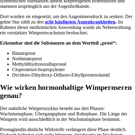
synthetischen Substanzen ähneln körpereigenen Botenstoffen und
stammen ursprünglich aus der Augenheilkunde.
Dort wurden sie eingesetzt, um den Augeninnendruck zu senken. Der
grüne Star zählt zu den
acht häufigsten Augenkrankheiten
.
Im
Rahmen dieser medizinischen Anwendung wurde als Nebenwirkung
ein verstärktes Wimpernwachstum beobachtet.
Erkennbar sind die Substanzen an dem Wortteil „prost“:
Bimatoprost
Norbimatoprost
Methyldihydronoralfaprostal
Cloprostenol-Isopropylester
Dechloro-Dihydroxy-Difluoro-Ethyllprostenolamid
Wie wirken hormonhaltige Wimpernseren
genau?
Der natürliche Wimpernzyklus besteht aus drei Phasen:
Wachstumsphase, Übergangsphase und Ruhephase. Die Länge der
Wimpern wird ausschließlich in der Wachstumsphase bestimmt.
Prostaglandin-ähnliche Wirkstoffe verlängern diese Phase deutlich.
Dadurch befinden sich mehr Wimpern gleichzeitig im Wachstum,