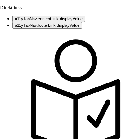
Direktlinks:
a11yTabNav.contentLink.displayValue
a11yTabNav.footerLink.displayValue