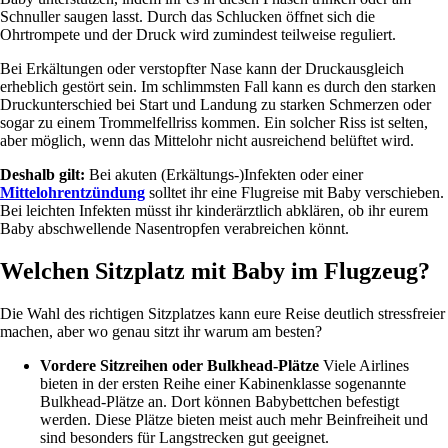
Schnuller saugen lasst. Durch das Schlucken öffnet sich die
Ohrtrompete und der Druck wird zumindest teilweise reguliert.
Bei Erkältungen oder verstopfter Nase kann der Druckausgleich
erheblich gestört sein. Im schlimmsten Fall kann es durch den starken
Druckunterschied bei Start und Landung zu starken Schmerzen oder
sogar zu einem Trommelfellriss kommen. Ein solcher Riss ist selten,
aber möglich, wenn das Mittelohr nicht ausreichend belüftet wird.
Deshalb gilt:
Bei akuten (Erkältungs-)Infekten oder einer
Mittelohrentzündung
solltet ihr eine Flugreise mit Baby verschieben.
Bei leichten Infekten müsst ihr kinderärztlich abklären, ob ihr eurem
Baby abschwellende Nasentropfen verabreichen könnt.
Welchen Sitzplatz mit Baby im Flugzeug?
Die Wahl des richtigen Sitzplatzes kann eure Reise deutlich stressfreier
machen, aber wo genau sitzt ihr warum am besten?
Vordere Sitzreihen oder Bulkhead-Plätze
Viele Airlines
bieten in der ersten Reihe einer Kabinenklasse sogenannte
Bulkhead-Plätze an. Dort können Babybettchen befestigt
werden. Diese Plätze bieten meist auch mehr Beinfreiheit und
sind besonders für Langstrecken gut geeignet.