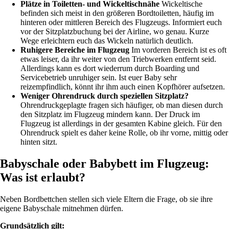
Plätze in Toiletten- und Wickeltischnähe
Wickeltische
befinden sich meist in den größeren Bordtoiletten, häufig im
hinteren oder mittleren Bereich des Flugzeugs. Informiert euch
vor der Sitzplatzbuchung bei der Airline, wo genau. Kurze
Wege erleichtern euch das Wickeln natürlich deutlich.
Ruhigere Bereiche im Flugzeug
Im vorderen Bereich ist es oft
etwas leiser, da ihr weiter von den Triebwerken entfernt seid.
Allerdings kann es dort wiederrum durch Boarding und
Servicebetrieb unruhiger sein. Ist euer Baby sehr
reizempfindlich, könnt ihr ihm auch einen Kopfhörer aufsetzen.
Weniger Ohrendruck durch speziellen Sitzplatz?
Ohrendruckgeplagte fragen sich häufiger, ob man diesen durch
den Sitzplatz im Flugzeug mindern kann. Der Druck im
Flugzeug ist allerdings in der gesamten Kabine gleich. Für den
Ohrendruck spielt es daher keine Rolle, ob ihr vorne, mittig oder
hinten sitzt.
Babyschale oder Babybett im Flugzeug:
Was ist erlaubt?
Neben Bordbettchen stellen sich viele Eltern die Frage, ob sie ihre
eigene Babyschale mitnehmen dürfen.
Grundsätzlich gilt: