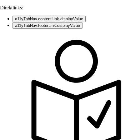
Direktlinks:
a11yTabNav.contentLink.displayValue
a11yTabNav.footerLink.displayValue