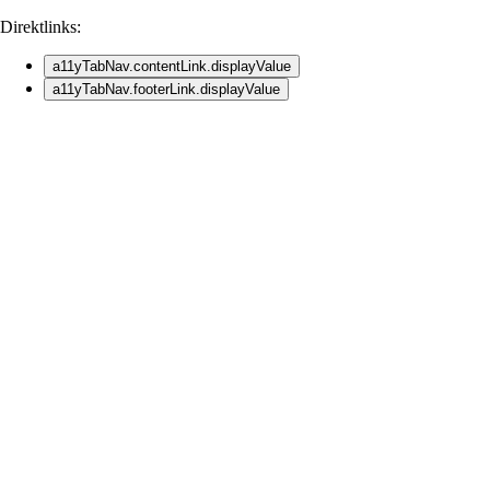
Direktlinks:
a11yTabNav.contentLink.displayValue
a11yTabNav.footerLink.displayValue