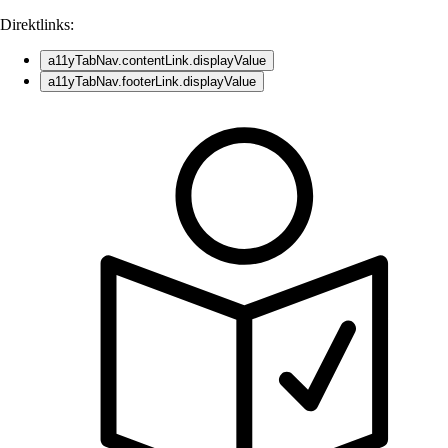
Direktlinks:
a11yTabNav.contentLink.displayValue
a11yTabNav.footerLink.displayValue