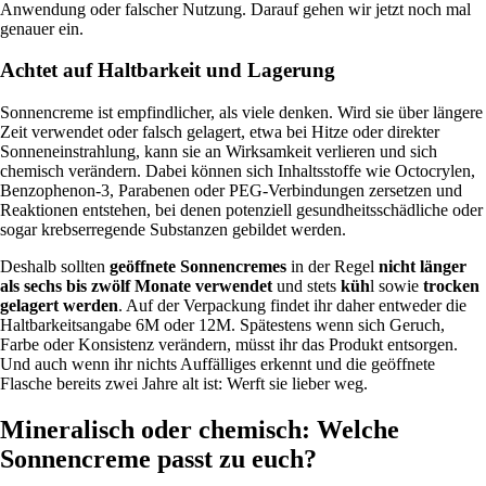
Anwendung oder falscher Nutzung. Darauf gehen wir jetzt noch mal
genauer ein.
Achtet auf Haltbarkeit und Lagerung
Sonnencreme ist empfindlicher, als viele denken. Wird sie über längere
Zeit verwendet oder falsch gelagert, etwa bei Hitze oder direkter
Sonneneinstrahlung, kann sie an Wirksamkeit verlieren und sich
chemisch verändern. Dabei können sich Inhaltsstoffe wie Octocrylen,
Benzophenon-3, Parabenen oder PEG-Verbindungen zersetzen und
Reaktionen entstehen, bei denen potenziell gesundheitsschädliche oder
sogar krebserregende Substanzen gebildet werden.
Deshalb sollten
geöffnete Sonnencremes
in der Regel
nicht länger
als sechs bis zwölf Monate
verwendet
und stets
küh
l sowie
trocken
gelagert werden
. Auf der Verpackung findet ihr daher entweder die
Haltbarkeitsangabe 6M oder 12M. Spätestens wenn sich Geruch,
Farbe oder Konsistenz verändern, müsst ihr das Produkt entsorgen.
Und auch wenn ihr nichts Auffälliges erkennt und die geöffnete
Flasche bereits zwei Jahre alt ist: Werft sie lieber weg.
Mineralisch oder chemisch: Welche
Sonnencreme passt zu euch?