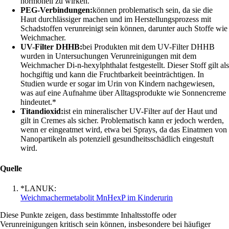
hormonell zu wirken.
PEG-Verbindungen:
können problematisch sein, da sie die
Haut durchlässiger machen und im Herstellungsprozess mit
Schadstoffen verunreinigt sein können, darunter auch Stoffe wie
Weichmacher.
UV-Filter DHHB:
bei Produkten mit dem UV-Filter DHHB
wurden in Untersuchungen Verunreinigungen mit dem
Weichmacher Di-n-hexylphthalat festgestellt. Dieser Stoff gilt als
hochgiftig und kann die Fruchtbarkeit beeinträchtigen. In
Studien wurde er sogar im Urin von Kindern nachgewiesen,
was auf eine Aufnahme über Alltagsprodukte wie Sonnencreme
hindeutet.*
Titandioxid:
ist ein mineralischer UV-Filter auf der Haut und
gilt in Cremes als sicher. Problematisch kann er jedoch werden,
wenn er eingeatmet wird, etwa bei Sprays, da das Einatmen von
Nanopartikeln als potenziell gesundheitsschädlich eingestuft
wird.
Quelle
*LANUK:
Weichmachermetabolit MnHexP im Kinderurin
Diese Punkte zeigen, dass bestimmte Inhaltsstoffe oder
Verunreinigungen kritisch sein können, insbesondere bei häufiger