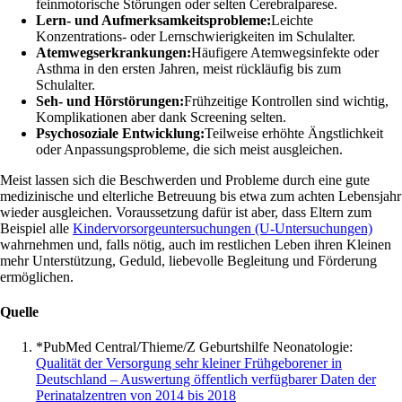
feinmotorische Störungen oder selten Cerebralparese.
Lern- und Aufmerksamkeitsprobleme:
Leichte
Konzentrations- oder Lernschwierigkeiten im Schulalter.
Atemwegserkrankungen:
Häufigere Atemwegsinfekte oder
Asthma in den ersten Jahren, meist rückläufig bis zum
Schulalter.
Seh- und Hörstörungen:
Frühzeitige Kontrollen sind wichtig,
Komplikationen aber dank Screening selten.
Psychosoziale Entwicklung:
Teilweise erhöhte Ängstlichkeit
oder Anpassungsprobleme, die sich meist ausgleichen.
Meist lassen sich die Beschwerden und Probleme durch eine gute
medizinische und elterliche Betreuung bis etwa zum achten Lebensjahr
wieder ausgleichen. Voraussetzung dafür ist aber, dass Eltern zum
Beispiel alle
Kindervorsorgeuntersuchungen (U-Untersuchungen)
wahrnehmen und, falls nötig, auch im restlichen Leben ihren Kleinen
mehr Unterstützung, Geduld, liebevolle Begleitung und Förderung
ermöglichen.
Quelle
*PubMed Central/Thieme/Z Geburtshilfe Neonatologie:
Qualität der Versorgung sehr kleiner Frühgeborener in
Deutschland – Auswertung öffentlich verfügbarer Daten der
Perinatalzentren von 2014 bis 2018