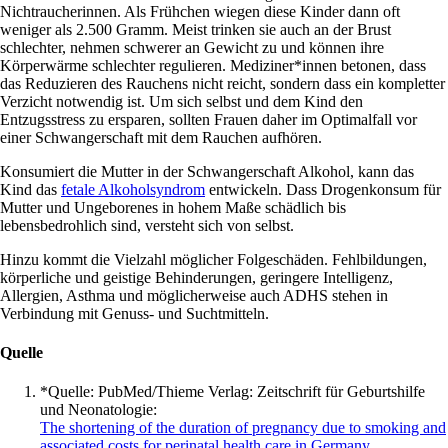
Nichtraucherinnen. Als Frühchen wiegen diese Kinder dann oft
weniger als 2.500 Gramm. Meist trinken sie auch an der Brust
schlechter, nehmen schwerer an Gewicht zu und können ihre
Körperwärme schlechter regulieren. Mediziner*innen betonen, dass
das Reduzieren des Rauchens nicht reicht, sondern dass ein kompletter
Verzicht notwendig ist. Um sich selbst und dem Kind den
Entzugsstress zu ersparen, sollten Frauen daher im Optimalfall vor
einer Schwangerschaft mit dem Rauchen aufhören.
Konsumiert die Mutter in der Schwangerschaft Alkohol, kann das
Kind das
fetale Alkoholsyndrom
entwickeln. Dass Drogenkonsum für
Mutter und Ungeborenes in hohem Maße schädlich bis
lebensbedrohlich sind, versteht sich von selbst.
Hinzu kommt die Vielzahl möglicher Folgeschäden. Fehlbildungen,
körperliche und geistige Behinderungen, geringere Intelligenz,
Allergien, Asthma und möglicherweise auch ADHS stehen in
Verbindung mit Genuss- und Suchtmitteln.
Quelle
*Quelle: PubMed/Thieme Verlag: Zeitschrift für Geburtshilfe
und Neonatologie:
The shortening of the duration of pregnancy due to smoking and
associated costs for perinatal health care in Germany