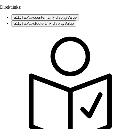
Direktlinks:
a11yTabNav.contentLink.displayValue
a11yTabNav.footerLink.displayValue