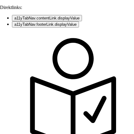
Direktlinks:
a11yTabNav.contentLink.displayValue
a11yTabNav.footerLink.displayValue