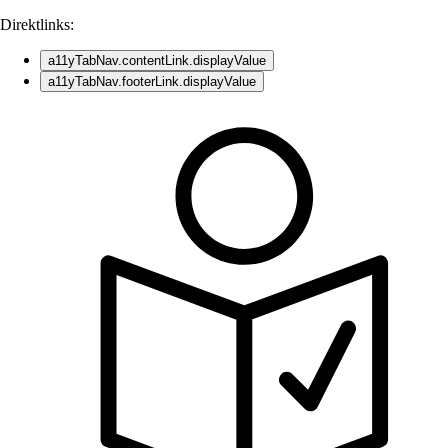
Direktlinks:
a11yTabNav.contentLink.displayValue
a11yTabNav.footerLink.displayValue