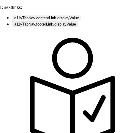
Direktlinks:
a11yTabNav.contentLink.displayValue
a11yTabNav.footerLink.displayValue