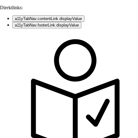
Direktlinks:
a11yTabNav.contentLink.displayValue
a11yTabNav.footerLink.displayValue