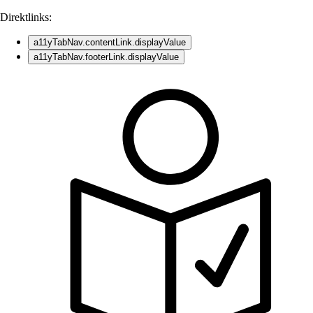
Direktlinks:
a11yTabNav.contentLink.displayValue
a11yTabNav.footerLink.displayValue