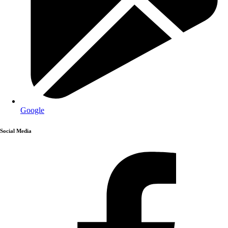
Google
Social Media