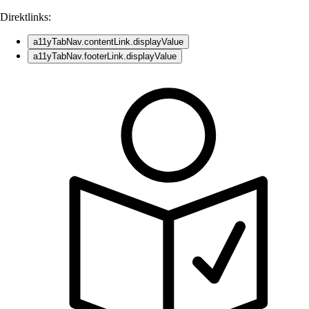
Direktlinks:
a11yTabNav.contentLink.displayValue
a11yTabNav.footerLink.displayValue