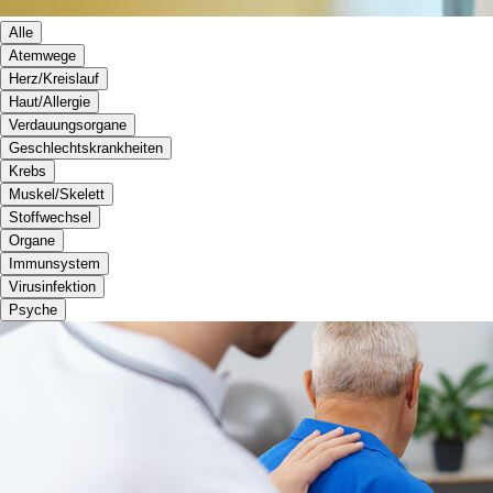
Alle
Atemwege
Herz/Kreislauf
Haut/Allergie
Verdauungsorgane
Geschlechtskrankheiten
Krebs
Muskel/Skelett
Stoffwechsel
Organe
Immunsystem
Virusinfektion
Psyche